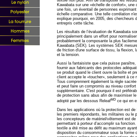
textile non plus. Afin de transposer les résul
Kawabata sur une «échelle de confort», une c
une fois, un éventail de personnes exprimant 
échelle comparative. Une telle corrélation n'
explique pourquoi, en 2005, des chercheurs de
entrepris cette tâche.
Les résultats de l’évaluation de Kawabata s
principalement dans un effort pour normaliser l
probablement la composante la plus facileme
Kawabata (SEK). Les systèmes SEK mesurent 
de friction d'une surface de tissu, la flexion,
et la tension.
Aussi la fantaisiste que cela puisse paraître
fournir aux fabricants des protocoles adéquats
se produit quand le client ouvre la boîte et p
client accepte le «toucher», seulement à ce mo
Tous comprennent également la règle sacrée d
et peut faire un compromis au niveau confort 
supplémentaire. C'est pourquoi il est préférab
de protection sans abus afin de maximiser le 
MD
adopté par les dessous Releaf
ce qui en e
Dans les applications où la protection est d
les premiers répondants, les militaires ou le p
les concepteurs de matériel/vêtement est de m
permettant à porteur d’accomplir sa fonction.
textile a été mise au défit au maximum ayant 
disposition du consommateur sous la forme d’