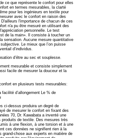
de ce que représente le confort pour elles
onfort en termes mesurables, la clarté
ême pour les ingénieurs en textile pour
 mesurer avec le confort en raison des
D'ailleurs l'importance de chacun de ces
nfort n'a pu être mesuré en utilisant des
 l'appréciation personnelle. Le test
test de la main». Il consiste à toucher un
la sensation. Aucune mesure quantitative
e subjective. Le mieux que l’on puisse
entail d’individus.
sensation d’être au sec et souplesse.
ilement mesurable et consiste simplement
ussi facile de mesurer la douceur et la
e confort en plusieurs tests mesurables:
La facilité d’allongement Le % de
u
s ci-dessus produira un degré de
yé de mesurer le confort en fixant des
nnées 70, Dr. Kawabata a inventé une
produits de textile. Des mesures très
mis à une flexion, à une torsion et à une
t ces données ne signifient rien à la
 pas grand-chose aux experts en matière de