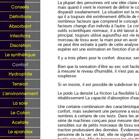
La plupart des personnes ont une idée claire 
mais quand il vient le moment de définir le c
disparaît soudainement. La situation est la m
qui il a toujours été extrêmement difficile de
nombreux facteurs que comprend le concept. 
facteurs change d'un individu à l'autre. Le co
outils scientifiques normaux, il a été laissé à
principal, toujours utilisé aujourd'hui est «le 
morceau de tissu avec la main pour en avoir 
ne peut être extraite à partir de cette analys
espérer est une estimation en fonction d’un év
Il y a trois piliers pour le confort: douceur, 
Bien que la sensation d’être au sec soit fac
à mesurer le niveau d'humidité, il n'est pas a
souplesse.
Si on insiste, il est possible de subdiviser l
Le poids La densité La friction La flexibilité 
rétablissement La capacité d’absorption d’ea
Une certaine combinaison des caractéristique
confort, mais seulement une personne a essa
nombres à certains de ces tests. Dans les a
série de machines conçues pour mesurer des 
sensibles sur de petits morceaux de tissu sou
traction produisaient des données. Évidemmen
personne de la rue; en fait, elle ne signifie