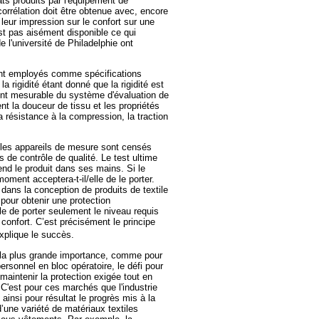
tats produits par l'équipement de
orrélation doit être obtenue avec, encore
leur impression sur le confort sur une
est pas aisément disponible ce qui
 l'université de Philadelphie ont
ont employés comme spécifications
a rigidité étant donné que la rigidité est
nt mesurable du système d'évaluation de
la douceur de tissu et les propriétés
 la résistance à la compression, la traction
, les appareils de mesure sont censés
 de contrôle de qualité. Le test ultime
rend le produit dans ses mains. Si le
ment acceptera-t-il/elle de le porter.
ans la conception de produits de textile
pour obtenir une protection
le de porter seulement le niveau requis
confort. C’est précisément le principe
xplique le succès.
e la plus grande importance, comme pour
ersonnel en bloc opératoire, le défi pour
aintenir la protection exigée tout en
 C'est pour ces marchés que l'industrie
ainsi pour résultat le progrès mis à la
une variété de matériaux textiles