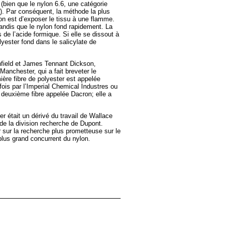
 (bien que le nylon 6.6, une catégorie
C). Par conséquent, la méthode la plus
lon est d’exposer le tissu à une flamme.
tandis que le nylon fond rapidement. La
 de l’acide formique. Si elle se dissout à
yester fond dans le salicylate de
nfield et James Tennant Dickson,
Manchester, qui a fait breveter le
ère fibre de polyester est appelée
fois par l’Imperial Chemical Industres ou
deuxième fibre appelée Dacron; elle a
er était un dérivé du travail de Wallace
 de la division recherche de Dupont.
sur la recherche plus prometteuse sur le
 plus grand concurrent du nylon.