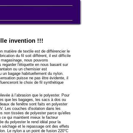
lle invention !!!
n matière de textile est de différencier le
ation du fil soit différent, il est difficile
 du magasinage, nous pouvons
s regarder l'étiquette en nous basant sur
pantalon ou un chemisier est
u un bagage habituellement du nylon.
sensation puisse ne pas être évidente, il
fluenceront le choix de fil synthétique
levée à l’abrasion que le polyester. Pour
les que les bagages, les sacs à dos ou
deaux de fenêtre sont faits en polyester
V. Les couches d'isolation dans les
es non tissées de polyester parce qu'elles
ce qui maintient mieux le facteur
ée du polyester le rend idéal pour la
e séchage et le repassage ont des effets
lon. Le nylon a un point de fusion 220°C