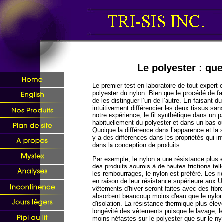
Le polyester : que
Le premier test en laboratoire de tout expert e
polyester du nylon. Bien que le procédé de fabric
de les distinguer l’un de l’autre. En faisant
intuitivement différencier les deux tissus san
notre expérience; le fil synthétique dans un 
habituellement du polyester et dans un bas o
Quoique la différence dans l’apparence et la 
y a des différences dans les propriétés qui in
dans la conception de produits.
Par exemple, le nylon a une résistance plus é
des produits soumis à de hautes frictions tel
les rembourrages, le nylon est préféré. Les ri
en raison de leur résistance supérieure aux U
vêtements d'hiver seront faites avec des fibr
absorbent beaucoup moins d'eau que le nylon 
d'isolation. La résistance thermique plus élev
longévité des vêtements puisque le lavage, l
moins néfastes sur le polyester que sur le ny