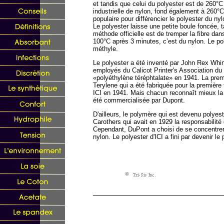
et tandis que celui du polyester est de 260°C
industrielle de nylon, fond également à 260°
populaire pour différencier le polyester du ny
Le polyester laisse une petite boule foncée, 
méthode officielle est de tremper la fibre dans
100°C après 3 minutes, c’est du nylon. Le pol
méthyle.
Le polyester a été inventé par John Rex Whi
employés du Calicot Printer's Association du 
«polyéthylène téréphtalate» en 1941. La premi
Terylene qui a été fabriquée pour la première 
ICI en 1941. Mais chacun reconnaît mieux la 
été commercialisée par Dupont.
D'ailleurs, le polymère qui est devenu polyest
Carothers qui avait en 1929 la responsabilité
Cependant, DuPont a choisi de se concentrer 
nylon. Le polyester d'ICI a fini par devenir le