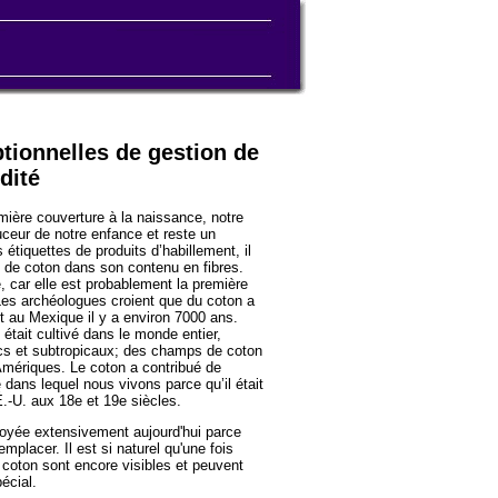
ptionnelles de gestion de
dité
remière couverture à la naissance, notre
ceur de notre enfance et reste un
 étiquettes de produits d’habillement, il
e de coton dans son contenu en fibres.
e, car elle est probablement la première
 Les archéologues croient que du coton a
 au Mexique il y a environ 7000 ans.
 était cultivé dans le monde entier,
ecs et subtropicaux; des champs de coton
 Amériques. Le coton a contribué de
 dans lequel nous vivons parce qu’il était
.-U. aux 18e et 19e siècles.
ployée extensivement aujourd'hui parce
mplacer. Il est si naturel qu'une fois
e coton sont encore visibles et peuvent
écial.