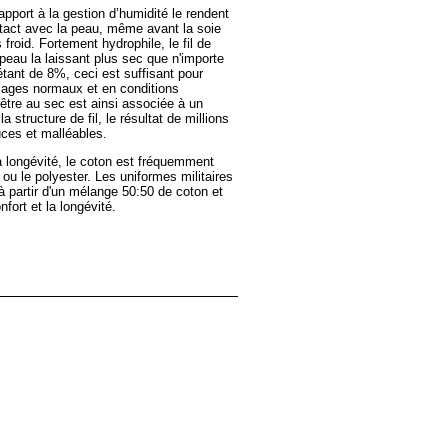
apport à la gestion d’humidité le rendent
ontact avec la peau, même avant la soie
froid. Fortement hydrophile, le fil de
 peau la laissant plus sec que n'importe
étant de 8%, ceci est suffisant pour
sages normaux et en conditions
tre au sec est ainsi associée à un
 structure de fil, le résultat de millions
ces et malléables.
a longévité, le coton est fréquemment
n ou le polyester. Les uniformes militaires
à partir d'un mélange 50:50 de coton et
fort et la longévité.