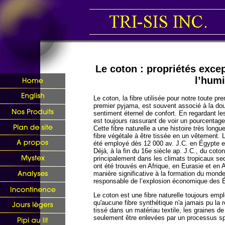
Le coton : propriétés exce
l’humi
Le coton, la fibre utilisée pour notre toute p
premier pyjama, est souvent associé à la dou
sentiment éternel de confort. En regardant les
est toujours rassurant de voir un pourcentag
Cette fibre naturelle a une histoire très longu
fibre végétale à être tissée en un vêtement.
été employé dès 12 000 av. J.C. en Égypte et
Déjà, à la fin du 16e siècle ap. J.C., du coton
principalement dans les climats tropicaux s
ont été trouvés en Afrique, en Eurasie et en
manière significative à la formation du monde
responsable de l’explosion économique des É
Le coton est une fibre naturelle toujours em
qu'aucune fibre synthétique n'a jamais pu la re
tissé dans un matériau textile, les graines d
seulement être enlevées par un processus sp