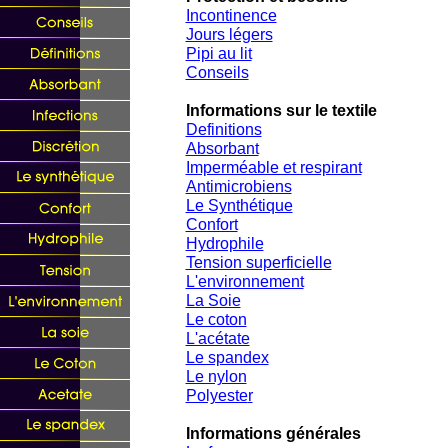
Incontinence
Jours légers
Pipi au lit
Conseils
Informations sur le textile
Definitions
Absorbant
Imperméable et respirant
Antimicrobiens
Le Synthétique
Confort
Hydrophile
Tension superficielle
L'environnement
La Soie
Le coton
L'acétate
Le spandex
Le nylon
Polyeste
r
Informations g
énérales