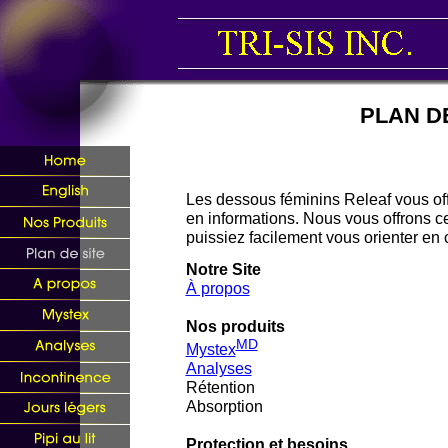
PLAN D
Les dessous féminins Releaf vous off
en informations. Nous vous offrons c
puissiez facilement vous orienter en 
Notre Site
À propos
Nos produits
MD
Mystex
Analyses
R
étention
Absorption
Protection et besoin
s